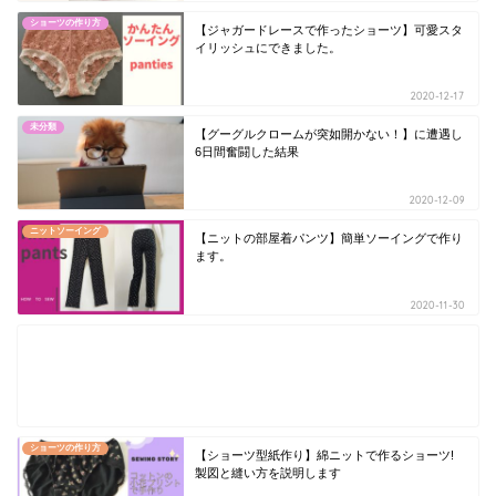
ショーツの作り方
【ジャガードレースで作ったショーツ】可愛スタ
イリッシュにできました。
2020-12-17
未分類
【グーグルクロームが突如開かない！】に遭遇し
6日間奮闘した結果
2020-12-09
ニットソーイング
【ニットの部屋着パンツ】簡単ソーイングで作り
ます。
2020-11-30
ショーツの作り方
【ショーツ型紙作り】綿ニットで作るショーツ!
製図と縫い方を説明します