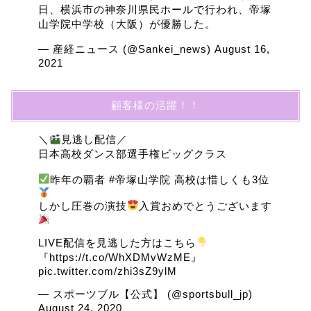
日、横浜市の神奈川県民ホールで行われ、帝塚
山学院中学校（大阪）が優勝した。
— 産経ニュース (@Sankei_news)
August 16,
2021
顧客様の活躍！！
＼
見逃し配信／
日本高校ダンス部選手権ビッグクラス
昨年の覇者
#帝塚山学院
高校は惜しくも3位
しかし圧巻の演技
入賞おめでとうございます
LIVE配信を見逃した方はこちら
『
https://t.co/WhXDMvWzME
』
pic.twitter.com/zhi3sZ9ylM
— スポーツブル【公式】 (@sportsbull_jp)
August 24, 2020