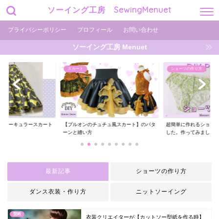
ソーイング工房 SewingMenuet
プライバシーポリシー
プロフィール
お問い合わせ
ソーイング工房 Menuet
ショーツの作り方
ショーツの作り方
チュ風スカート】のパタ
超簡単に作れるショーツの型紙を用意しま
ギャザーがエレガント
した。作ってみまし...
ーツの作り方【型紙...
最新記事
ショーツの作り方
ダンス衣装・作り方
ニットソーイング
型紙
衣装クリエイターが【カットソー型紙を作る時】