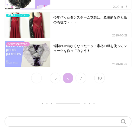
2020-11-15
衣装クリエイター
今年作ったダンスチーム衣装は、象徴的な赤と黒
の表現で・・・
2020-10-28
ショーツの作り方
端切れや着なくなったニット素材の服を使ってシ
ョーツを作ってみよう！
2020-09-12
...
...
1
5
6
7
10