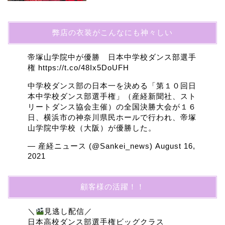
弊店の衣装がこんなにも神々しい
帝塚山学院中が優勝 日本中学校ダンス部選手
権
https://t.co/48Ix5DoUFH
中学校ダンス部の日本一を決める「第１０回日
本中学校ダンス部選手権」（産経新聞社、スト
リートダンス協会主催）の全国決勝大会が１６
日、横浜市の神奈川県民ホールで行われ、帝塚
山学院中学校（大阪）が優勝した。
— 産経ニュース (@Sankei_news)
August 16,
2021
顧客様の活躍！！
＼
見逃し配信／
日本高校ダンス部選手権ビッグクラス