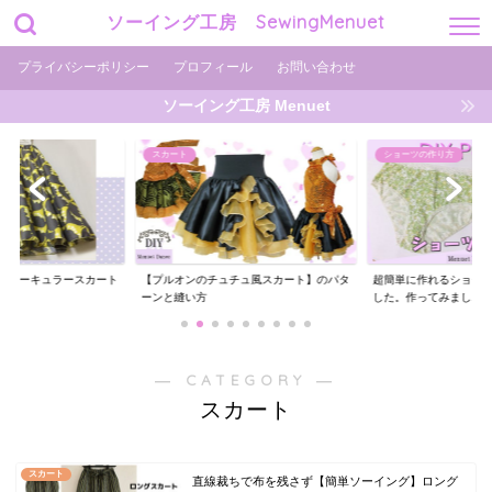
ソーイング工房 SewingMenuet
プライバシーポリシー
プロフィール
お問い合わせ
ソーイング工房 Menuet
ショーツの作り方
ショーツの作り方
チュ風スカート】のパタ
超簡単に作れるショーツの型紙を用意しま
ギャザーがエレガント
した。作ってみまし...
ーツの作り方【型紙...
― CATEGORY ―
スカート
スカート
直線裁ちで布を残さず【簡単ソーイング】ロング