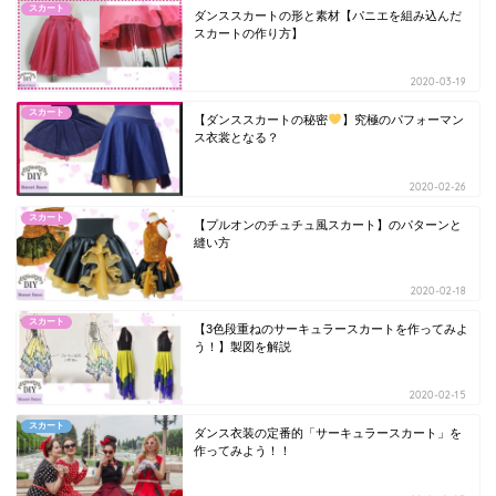
スカート
ダンススカートの形と素材【パニエを組み込んだ
スカートの作り方】
2020-03-19
スカート
【ダンススカートの秘密
】究極のパフォーマン
ス衣裳となる？
2020-02-26
スカート
【プルオンのチュチュ風スカート】のパターンと
縫い方
2020-02-18
スカート
【3色段重ねのサーキュラースカートを作ってみよ
う！】製図を解説
2020-02-15
スカート
ダンス衣装の定番的「サーキュラースカート」を
作ってみよう！！