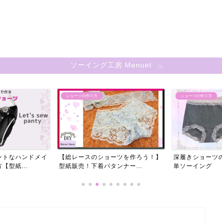
ホーム
プロフ
ソーイング工房 Menuet
ショーツの作り方
スカート
ーツを作ろう！】
深履きショーツの製図と縫い方 簡
【マーメイドス
ナー...
単ソーイング
分用オーダーメ