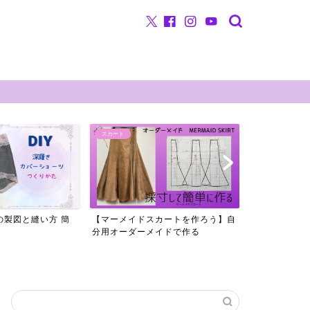
ィール
お問い合わせ
ミシン
ショーツの作り方
カートを作ろう】自
クリエイターのミシン（工業用直線
下着作りの素
イドで作る
ミシン、二本針オーバー、...
【ハンドメイ