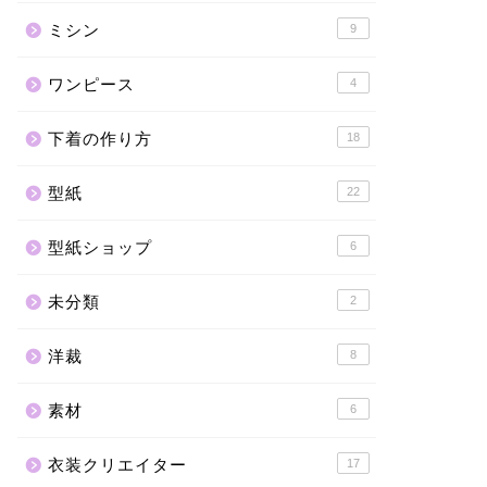
ミシン
9
ワンピース
4
下着の作り方
18
型紙
22
型紙ショップ
6
未分類
2
洋裁
8
素材
6
衣装クリエイター
17