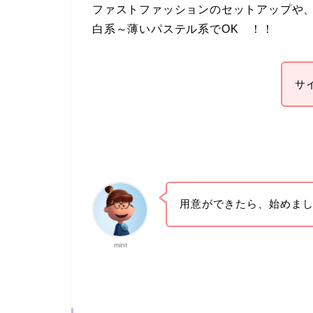
ファストファッションのセットアップや
白系～薄いパステル系でOK ！！
サ
用意ができたら、始めま
mint