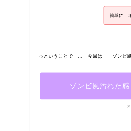
簡単に 
っということで … 今回は ゾンビ風
ゾンビ風汚れた感
ス