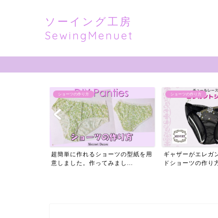
ソーイング工房
SewingMenuet
ショーツの作り方
ショーツの作り方
ーツの型紙を用
ギャザーがエレガントなハンドメイ
【総レースのショ
し...
ドショーツの作り方【型紙...
型紙販売！下着パタン