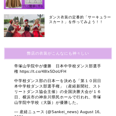
5
ダンス衣装の定番的「サーキュラー
スカート」を作ってみよう！！
弊店の衣装がこんなにも神々しい
帝塚山学院中が優勝 日本中学校ダンス部選手
権
https://t.co/48Ix5DoUFH
中学校ダンス部の日本一を決める「第１０回日
本中学校ダンス部選手権」（産経新聞社、スト
リートダンス協会主催）の全国決勝大会が１６
日、横浜市の神奈川県民ホールで行われ、帝塚
山学院中学校（大阪）が優勝した。
— 産経ニュース (@Sankei_news)
August 16,