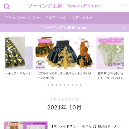
ソーイング工房 SewingMenuet
プライバシーポリシー
プロフィール
お問い合わせ
ソーイング工房 Menuet
ショーツの作り方
ショーツの作り方
チュ風スカート】のパタ
超簡単に作れるショーツの型紙を用意しま
ギャザーがエレガント
した。作ってみまし...
ーツの作り方【型紙...
― ARCHIVES ―
2021年 10月
スカート
【マーメイドスカートを作ろう】自分用オーダー