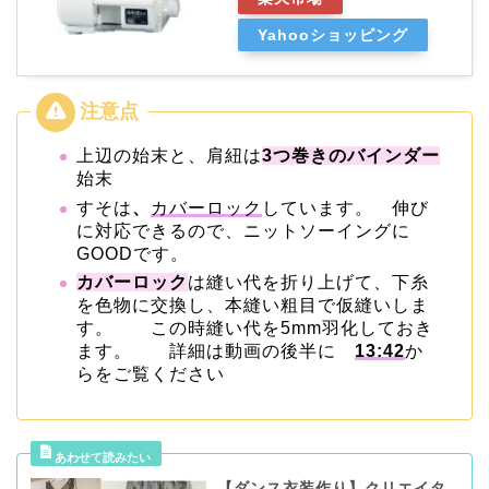
Yahooショッピング
上辺の始末と、肩紐は
3つ巻きのバインダー
始末
すそは
、
カバーロック
しています。 伸び
に対応できるので、ニットソーイングに
GOODです。
カバーロック
は縫い代を折り上げて、下糸
を色物に交換し、本縫い粗目で仮縫いしま
す。 この時縫い代を5mm羽化しておき
ます。 詳細は動画の後半に
13:42
か
らをご覧ください
【ダンス衣装作り】クリエイタ