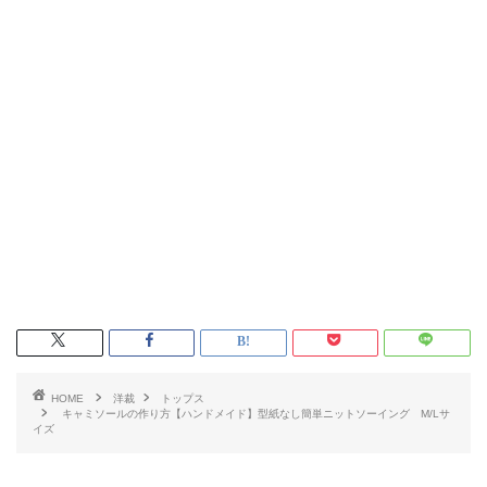
HOME
洋裁
トップス
キャミソールの作り方【ハンドメイド】型紙なし簡単ニットソーイング M/Lサ
イズ