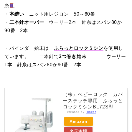
糸
・
本縫い
ニット用レジロン 50～60番
・
二本針オーバー
ウーリー2本 針糸はスパン80か
90番 2本
・バインダー始末は
ふらっとロックミシン
を使用し
ています。 二本針で
3つ巻き始末
ウーリー
1本 針糸はスパン80か90番 2本
（株）ベビーロック カバ
ーステッチ専用 ふらっと
ロックミシンBL72S型
created by
Rinker
Amazon
楽天市場