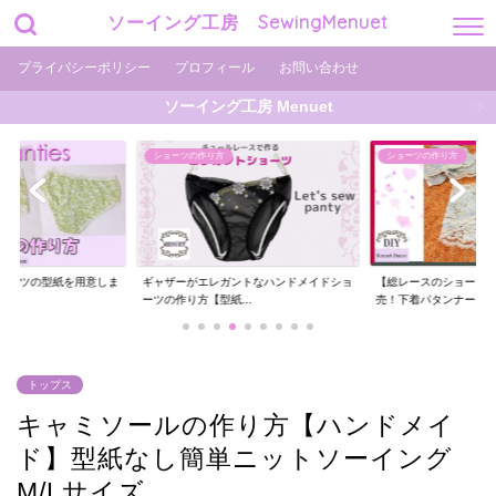
ソーイング工房 SewingMenuet
プライバシーポリシー
プロフィール
お問い合わせ
ソーイング工房 Menuet
ショーツの作り方
ショーツの作り方
ョーツの型紙を用意しま
ギャザーがエレガントなハンドメイドショ
【総レースのショーツ
..
ーツの作り方【型紙...
売！下着パタンナー...
トップス
キャミソールの作り方【ハンドメイ
ド】型紙なし簡単ニットソーイング
M/Lサイズ