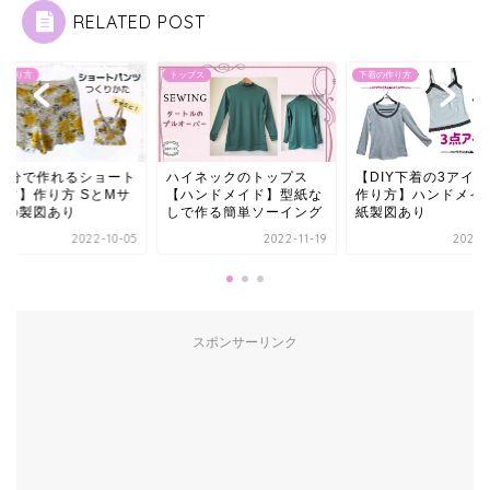
RELATED POST
の作り方
トップス
下着の作り方
20分で作れるショート
ハイネックのトップス
【DIY下着の3アイ
ンツ】作り方 SとMサ
【ハンドメイド】型紙な
作り方】ハンドメイ
ズの製図あり
しで作る簡単ソーイング
紙製図あり
2022-10-05
2022-11-19
2021-1
スポンサーリンク