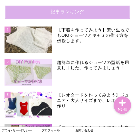
記事ランキング
1
【下着を作ってみよう】安い生地で
もOK!ショーツとキャミの作り方を
伝授します。
2
超簡単に作れるショーツの型紙を用
意しました。作ってみましょう！
ホーム
3
【レオタードを作ってみよう】ジュ
ニア～大人サイズまで、レオタード
作り
MENU
4
【マーメイドスカートを作ろう】自
プライバシーポリシー
プロフィール
お問い合わせ
分用オーダーメイドで作る