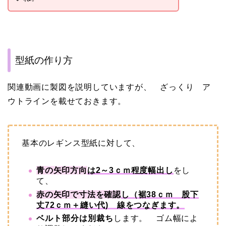
型紙の作り方
関連動画に製図を説明していますが、 ざっくり ア
ウトラインを載せておきます。
基本のレギンス型紙に対して、
青の矢印方向
は2～3ｃｍ程度幅出し
をし
て、
赤の矢印で寸法を確認
し（裾38ｃｍ 股下
丈72ｃｍ＋縫い代) 線をつなぎます。
ベルト部分は別裁ち
します。 ゴム幅によ