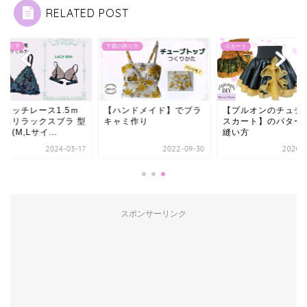
RELATED POST
の作り方
スカート
下着の作り方
ハンドメイド】でブラ
【プルオンのチュチュ風
ストレッチレース1.
ャミ作り
スカート】のパターンと
で作るリラックスブラ
縫い方
紙あり(M,Lサイ...
2022-09-30
2020-02-18
2024-0
スポンサーリンク