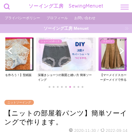
ソーイング工房 SewingMenuet
プライバシーポリシー
プロフィール
お問い合わせ
ソーイング工房 Menuet
スカート
ミシン
製図と縫い方 簡単ソー
【マーメイドスカートを作ろう】自分用オ
クリエイターのミシン
ーダーメイドで作る
ン、二本針オーバー、..
ニットソーイング
【ニットの部屋着パンツ】簡単ソーイ
ングで作ります。
2020-11-30
/
2022-09-14