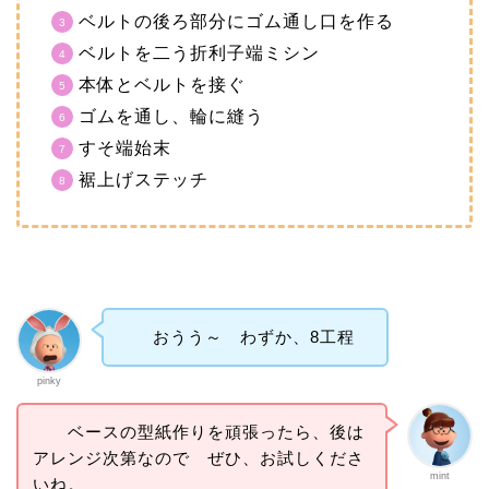
ベルトの後ろ部分にゴム通し口を作る
ベルトを二う折利子端ミシン
本体とベルトを接ぐ
ゴムを通し、輪に縫う
すそ端始末
裾上げステッチ
おうう～ わずか、8工程
pinky
ベースの型紙作りを頑張ったら、後は
アレンジ次第なので ぜひ、お試しくださ
mint
いね。