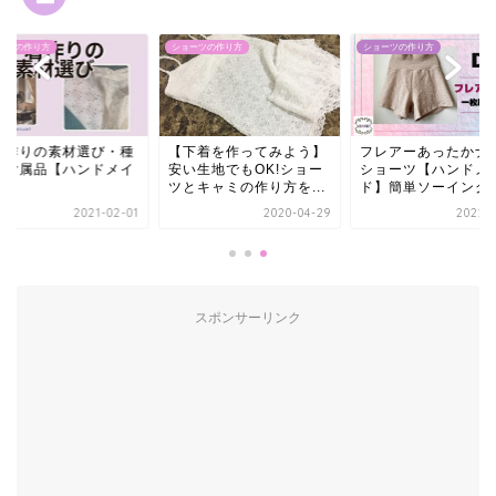
ーツの作り方
ショーツの作り方
ショーツの作り方
着作りの素材選び・種
【下着を作ってみよう】
フレアーあったかナ
と付属品【ハンドメイ
安い生地でもOK!ショー
ショーツ【ハンドメ
】
ツとキャミの作り方を...
ド】簡単ソーイング
2021-02-01
2020-04-29
2022-1
スポンサーリンク