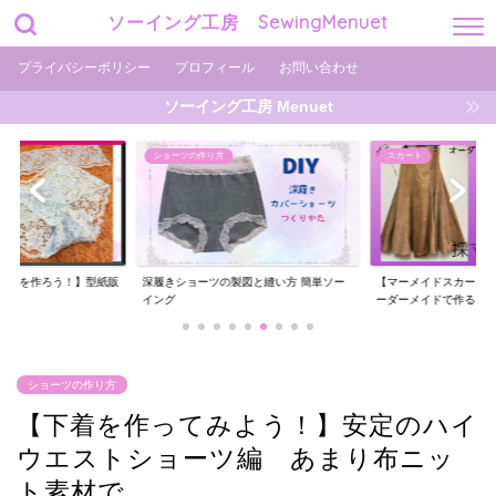
ソーイング工房 SewingMenuet
プライバシーポリシー
プロフィール
お問い合わせ
ソーイング工房 Menuet
ショーツの作り方
スカート
ーツを作ろう！】型紙販
深履きショーツの製図と縫い方 簡単ソー
【マーメイドスカート
..
イング
ーダーメイドで作る
ショーツの作り方
【下着を作ってみよう！】安定のハイ
ウエストショーツ編 あまり布ニッ
ト素材で