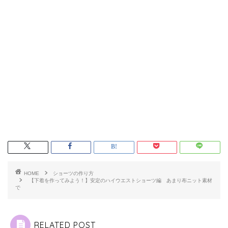
HOME
ショーツの作り方
【下着を作ってみよう！】安定のハイウエストショーツ編 あまり布ニット素材
で
RELATED POST