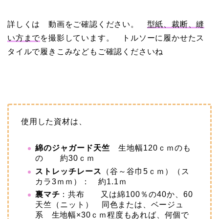
詳しくは 動画をご確認ください。
型紙、裁断、縫
い方まで
を撮影しています。 トルソーに履かせたス
タイルで履きこみなどもご確認くださいね
使用した資材は、
綿のジャガード天竺
生地幅120ｃｍのも
の 約30ｃｍ
ストレッチレース
（谷～谷巾5ｃｍ）（ス
カラ3ｍｍ）： 約1.1ｍ
裏マチ
：共布
又は綿100％の40か、60
天竺（ニット）
同色または、ベージュ
系 生地幅×30ｃｍ程度もあれば、何個で