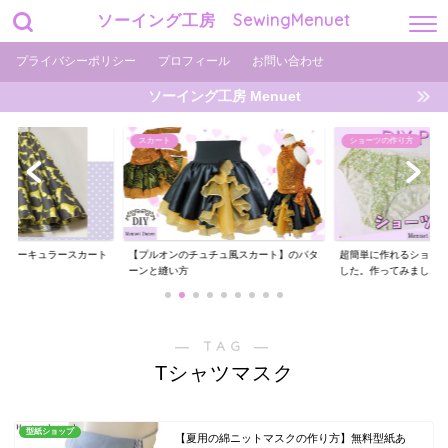
ソーイング工房 SewingMenuet
プライバシーポリシー
プロフィール
お問い合わせ
ソーイング工房 Menuet
スカート
ショーツの作り方
ショー
プルオンのチュチュ風スカート】のパタ
超簡単に作れるショーツの型紙を用意しま
ギャザ
ンと縫い方
した。作ってみまし...
ーツの作
― TAG ―
Tシャツマスク
型紙ショップ
【夏用の綿ニットマスクの作り方】無料型紙あ