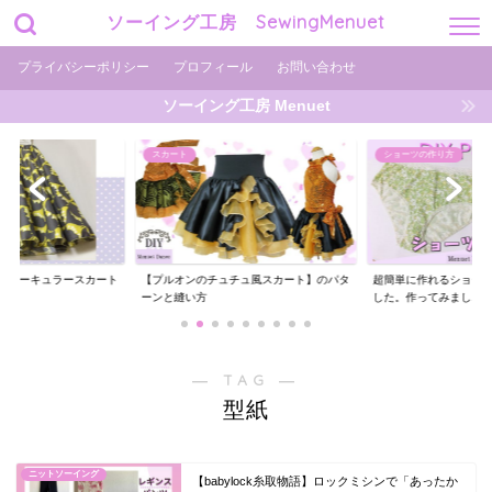
ソーイング工房 SewingMenuet
プライバシーポリシー
プロフィール
お問い合わせ
ソーイング工房 Menuet
ショーツの作り方
ショーツの作り方
チュ風スカート】のパタ
超簡単に作れるショーツの型紙を用意しま
ギャザーがエレガント
した。作ってみまし...
ーツの作り方【型紙...
― TAG ―
型紙
ニットソーイング
【babylock糸取物語】ロックミシンで「あったか