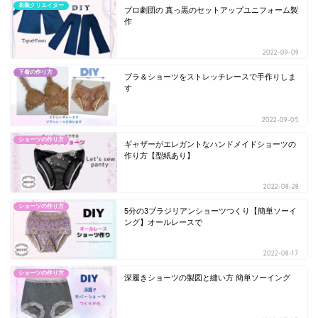
衣装クリエイター
プロ劇団の 真っ黒のセットアップユニフォーム製
作
2022-09-09
下着の作り方
ブラ＆ショーツをストレッチレースで手作りしま
す
2022-09-05
ショーツの作り方
ギャザーがエレガントなハンドメイドショーツの
作り方【型紙あり】
2022-08-28
ショーツの作り方
5分の3ブラジリアンショーツつくり【簡単ソーイ
ング】オールレースで
2022-08-17
ショーツの作り方
深履きショーツの製図と縫い方 簡単ソーイング