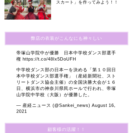
スカート」を作ってみよう！！
弊店の衣装がこんなにも神々しい
帝塚山学院中が優勝 日本中学校ダンス部選手
権
https://t.co/48Ix5DoUFH
中学校ダンス部の日本一を決める「第１０回日
本中学校ダンス部選手権」（産経新聞社、スト
リートダンス協会主催）の全国決勝大会が１６
日、横浜市の神奈川県民ホールで行われ、帝塚
山学院中学校（大阪）が優勝した。
— 産経ニュース (@Sankei_news)
August 16,
2021
顧客様の活躍！！