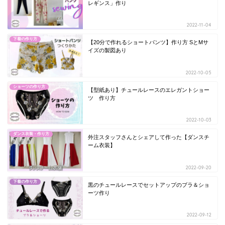
レギンス」作り
2022-11-04
下着の作り方
【20分で作れるショートパンツ】作り方 SとMサ
イズの製図あり
2022-10-05
ショーツの作り方
【型紙あり】チュールレースのエレガントショー
ツ 作り方
2022-10-03
ダンス衣装・作り方
外注スタッフさんとシェアして作った【ダンスチ
ーム衣装】
2022-09-20
下着の作り方
黒のチュールレースでセットアップのブラ＆ショ
ーツ作り
2022-09-12