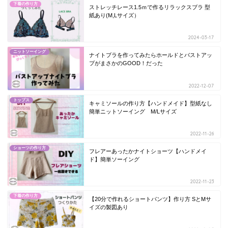
下着の作り方
ストレッチレース1.5ｍで作るリラックスブラ 型
紙あり(M,Lサイズ）
2024-03-17
ニットソーイング
ナイトブラを作ってみたらホールドとバストアッ
プがまさかのGOOD！だった
2022-12-07
トップス
キャミソールの作り方【ハンドメイド】型紙なし
簡単ニットソーイング M/Lサイズ
2022-11-26
ショーツの作り方
フレアーあったかナイトショーツ【ハンドメイ
ド】簡単ソーイング
2022-11-23
下着の作り方
【20分で作れるショートパンツ】作り方 SとMサ
イズの製図あり