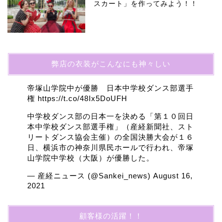
スカート」を作ってみよう！！
弊店の衣装がこんなにも神々しい
帝塚山学院中が優勝 日本中学校ダンス部選手
権
https://t.co/48Ix5DoUFH
中学校ダンス部の日本一を決める「第１０回日
本中学校ダンス部選手権」（産経新聞社、スト
リートダンス協会主催）の全国決勝大会が１６
日、横浜市の神奈川県民ホールで行われ、帝塚
山学院中学校（大阪）が優勝した。
— 産経ニュース (@Sankei_news)
August 16,
2021
顧客様の活躍！！