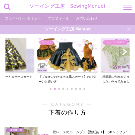
ソーイング工房 SewingMenuet
プライバシーポリシー
プロフィール
お問い合わせ
ソーイング工房 Menuet
ショーツの作り方
ショーツの作り方
チュ風スカート】のパタ
超簡単に作れるショーツの型紙を用意しま
ギャザーがエレガント
した。作ってみまし...
ーツの作り方【型紙...
― CATEGORY ―
下着の作り方
下着の作り方
総レースのルームブラ【型紙あり】（キャミブラ/